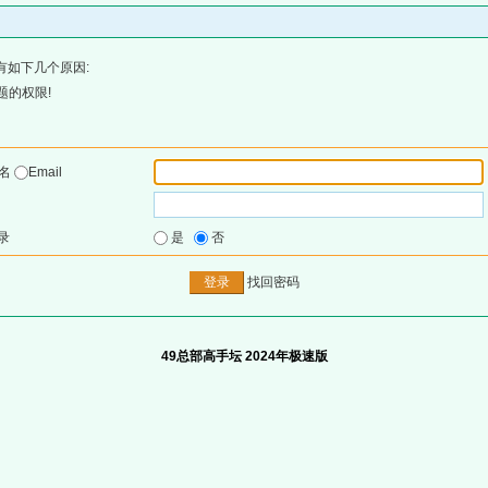
有如下几个原因:
题的权限!
户名
Email
录
是
否
找回密码
49总部高手坛 2024年极速版