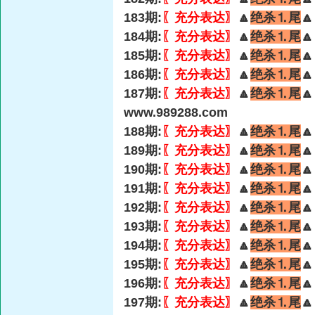
183期:
〖充分表达〗
🔼
绝杀⒈尾

184期:
〖充分表达〗
🔼
绝杀⒈尾

185期:
〖充分表达〗
🔼
绝杀⒈尾

186期:
〖充分表达〗
🔼
绝杀⒈尾

187期:
〖充分表达〗
🔼
绝杀⒈尾

www.989288.com
188期:
〖充分表达〗
🔼
绝杀⒈尾

189期:
〖充分表达〗
🔼
绝杀⒈尾

190期:
〖充分表达〗
🔼
绝杀⒈尾

191期:
〖充分表达〗
🔼
绝杀⒈尾

192期:
〖充分表达〗
🔼
绝杀⒈尾

193期:
〖充分表达〗
🔼
绝杀⒈尾

194期:
〖充分表达〗
🔼
绝杀⒈尾

195期:
〖充分表达〗
🔼
绝杀⒈尾

196期:
〖充分表达〗
🔼
绝杀⒈尾

197期:
〖充分表达〗
🔼
绝杀⒈尾
