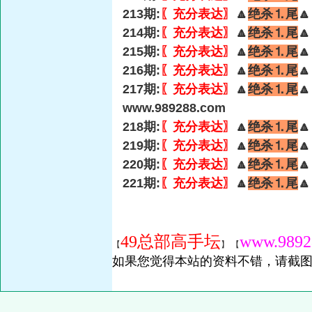
213期:
〖充分表达〗
🔼
绝杀⒈尾

214期:
〖充分表达〗
🔼
绝杀⒈尾

215期:
〖充分表达〗
🔼
绝杀⒈尾

216期:
〖充分表达〗
🔼
绝杀⒈尾

217期:
〖充分表达〗
🔼
绝杀⒈尾

www.989288.com
218期:
〖充分表达〗
🔼
绝杀⒈尾

219期:
〖充分表达〗
🔼
绝杀⒈尾

220期:
〖充分表达〗
🔼
绝杀⒈尾

221期:
〖充分表达〗
🔼
绝杀⒈尾

49总部高手坛
www.9892
【
】 【
如果您觉得本站的资料不错，请截图