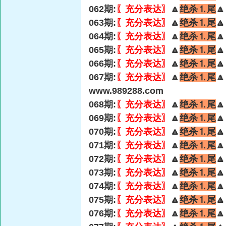
062期:
〖充分表达〗
🔼
绝杀⒈尾

063期:
〖充分表达〗
🔼
绝杀⒈尾

064期:
〖充分表达〗
🔼
绝杀⒈尾

065期:
〖充分表达〗
🔼
绝杀⒈尾

066期:
〖充分表达〗
🔼
绝杀⒈尾

067期:
〖充分表达〗
🔼
绝杀⒈尾

www.989288.com
068期:
〖充分表达〗
🔼
绝杀⒈尾

069期:
〖充分表达〗
🔼
绝杀⒈尾

070期:
〖充分表达〗
🔼
绝杀⒈尾

071期:
〖充分表达〗
🔼
绝杀⒈尾

072期:
〖充分表达〗
🔼
绝杀⒈尾

073期:
〖充分表达〗
🔼
绝杀⒈尾

074期:
〖充分表达〗
🔼
绝杀⒈尾

075期:
〖充分表达〗
🔼
绝杀⒈尾

076期:
〖充分表达〗
🔼
绝杀⒈尾
