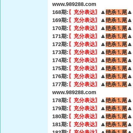
www.989288.com
168期:
〖充分表达〗
🔼
绝杀⒈尾

169期:
〖充分表达〗
🔼
绝杀⒈尾

170期:
〖充分表达〗
🔼
绝杀⒈尾

171期:
〖充分表达〗
🔼
绝杀⒈尾

172期:
〖充分表达〗
🔼
绝杀⒈尾

173期:
〖充分表达〗
🔼
绝杀⒈尾

174期:
〖充分表达〗
🔼
绝杀⒈尾

175期:
〖充分表达〗
🔼
绝杀⒈尾

176期:
〖充分表达〗
🔼
绝杀⒈尾

177期:
〖充分表达〗
🔼
绝杀⒈尾

www.989288.com
178期:
〖充分表达〗
🔼
绝杀⒈尾

179期:
〖充分表达〗
🔼
绝杀⒈尾

180期:
〖充分表达〗
🔼
绝杀⒈尾

181期:
〖充分表达〗
🔼
绝杀⒈尾

182期:
〖充分表达〗
🔼
绝杀⒈尾
