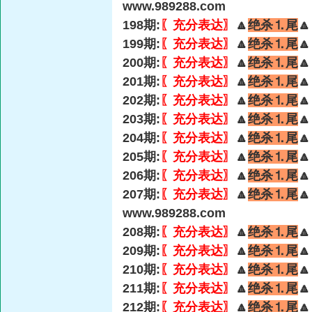
www.989288.com
198期:
〖充分表达〗
🔼
绝杀⒈尾

199期:
〖充分表达〗
🔼
绝杀⒈尾

200期:
〖充分表达〗
🔼
绝杀⒈尾

201期:
〖充分表达〗
🔼
绝杀⒈尾

202期:
〖充分表达〗
🔼
绝杀⒈尾

203期:
〖充分表达〗
🔼
绝杀⒈尾

204期:
〖充分表达〗
🔼
绝杀⒈尾

205期:
〖充分表达〗
🔼
绝杀⒈尾

206期:
〖充分表达〗
🔼
绝杀⒈尾

207期:
〖充分表达〗
🔼
绝杀⒈尾

www.989288.com
208期:
〖充分表达〗
🔼
绝杀⒈尾

209期:
〖充分表达〗
🔼
绝杀⒈尾

210期:
〖充分表达〗
🔼
绝杀⒈尾

211期:
〖充分表达〗
🔼
绝杀⒈尾

212期:
〖充分表达〗
🔼
绝杀⒈尾
