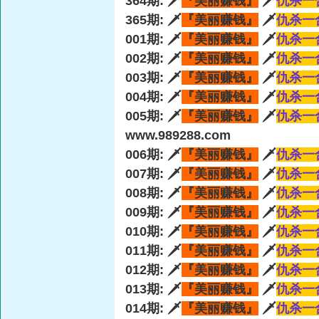
364期: 🗡
『美丽赚钱』
🗡
仇杀一
365期: 🗡
『美丽赚钱』
🗡
仇杀一
001期: 🗡
『美丽赚钱』
🗡
仇杀一
002期: 🗡
『美丽赚钱』
🗡
仇杀一
003期: 🗡
『美丽赚钱』
🗡
仇杀一
004期: 🗡
『美丽赚钱』
🗡
仇杀一
005期: 🗡
『美丽赚钱』
🗡
仇杀一
www.989288.com
006期: 🗡
『美丽赚钱』
🗡
仇杀一
007期: 🗡
『美丽赚钱』
🗡
仇杀一
008期: 🗡
『美丽赚钱』
🗡
仇杀一
009期: 🗡
『美丽赚钱』
🗡
仇杀一
010期: 🗡
『美丽赚钱』
🗡
仇杀一
011期: 🗡
『美丽赚钱』
🗡
仇杀一
012期: 🗡
『美丽赚钱』
🗡
仇杀一
013期: 🗡
『美丽赚钱』
🗡
仇杀一
014期: 🗡
『美丽赚钱』
🗡
仇杀一