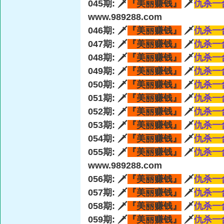
045期: 🗡
『美丽赚钱』
🗡
仇杀一
www.989288.com
046期: 🗡
『美丽赚钱』
🗡
仇杀一
047期: 🗡
『美丽赚钱』
🗡
仇杀一
048期: 🗡
『美丽赚钱』
🗡
仇杀一
049期: 🗡
『美丽赚钱』
🗡
仇杀一
050期: 🗡
『美丽赚钱』
🗡
仇杀一
051期: 🗡
『美丽赚钱』
🗡
仇杀一
052期: 🗡
『美丽赚钱』
🗡
仇杀一
053期: 🗡
『美丽赚钱』
🗡
仇杀一
054期: 🗡
『美丽赚钱』
🗡
仇杀一
055期: 🗡
『美丽赚钱』
🗡
仇杀一
www.989288.com
056期: 🗡
『美丽赚钱』
🗡
仇杀一
057期: 🗡
『美丽赚钱』
🗡
仇杀一
058期: 🗡
『美丽赚钱』
🗡
仇杀一
059期: 🗡
『美丽赚钱』
🗡
仇杀一