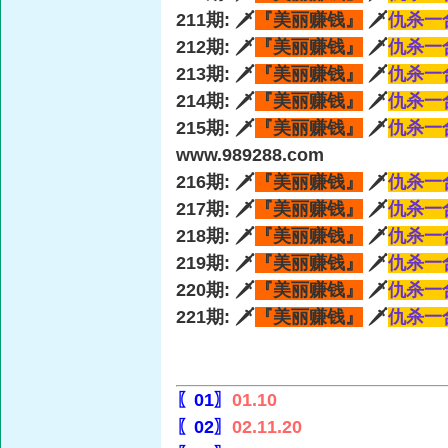
211期: 🗡
『美丽赚钱』
🗡
仇杀一
212期: 🗡
『美丽赚钱』
🗡
仇杀一
213期: 🗡
『美丽赚钱』
🗡
仇杀一
214期: 🗡
『美丽赚钱』
🗡
仇杀一
215期: 🗡
『美丽赚钱』
🗡
仇杀一
www.989288.com
216期: 🗡
『美丽赚钱』
🗡
仇杀一
217期: 🗡
『美丽赚钱』
🗡
仇杀一
218期: 🗡
『美丽赚钱』
🗡
仇杀一
219期: 🗡
『美丽赚钱』
🗡
仇杀一
220期: 🗡
『美丽赚钱』
🗡
仇杀一
221期: 🗡
『美丽赚钱』
🗡
仇杀一
〖01〗
01.10
〖02〗
02.11.20