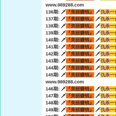
www.989288.com
136期: 🗡
『美丽赚钱』
🗡
仇杀一
137期: 🗡
『美丽赚钱』
🗡
仇杀一
138期: 🗡
『美丽赚钱』
🗡
仇杀一
139期: 🗡
『美丽赚钱』
🗡
仇杀一
140期: 🗡
『美丽赚钱』
🗡
仇杀一
141期: 🗡
『美丽赚钱』
🗡
仇杀一
142期: 🗡
『美丽赚钱』
🗡
仇杀一
143期: 🗡
『美丽赚钱』
🗡
仇杀一
144期: 🗡
『美丽赚钱』
🗡
仇杀一
145期: 🗡
『美丽赚钱』
🗡
仇杀一
www.989288.com
146期: 🗡
『美丽赚钱』
🗡
仇杀一
147期: 🗡
『美丽赚钱』
🗡
仇杀一
148期: 🗡
『美丽赚钱』
🗡
仇杀一
149期: 🗡
『美丽赚钱』
🗡
仇杀一