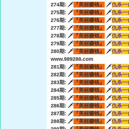
274期: 🗡
『美丽赚钱』
🗡
仇杀一
275期: 🗡
『美丽赚钱』
🗡
仇杀一
276期: 🗡
『美丽赚钱』
🗡
仇杀一
277期: 🗡
『美丽赚钱』
🗡
仇杀一
278期: 🗡
『美丽赚钱』
🗡
仇杀一
279期: 🗡
『美丽赚钱』
🗡
仇杀一
280期: 🗡
『美丽赚钱』
🗡
仇杀一
www.989288.com
281期: 🗡
『美丽赚钱』
🗡
仇杀一
282期: 🗡
『美丽赚钱』
🗡
仇杀一
283期: 🗡
『美丽赚钱』
🗡
仇杀一
284期: 🗡
『美丽赚钱』
🗡
仇杀一
285期: 🗡
『美丽赚钱』
🗡
仇杀一
286期: 🗡
『美丽赚钱』
🗡
仇杀一
287期: 🗡
『美丽赚钱』
🗡
仇杀一
288期: 🗡
『美丽赚钱』
🗡
仇杀一