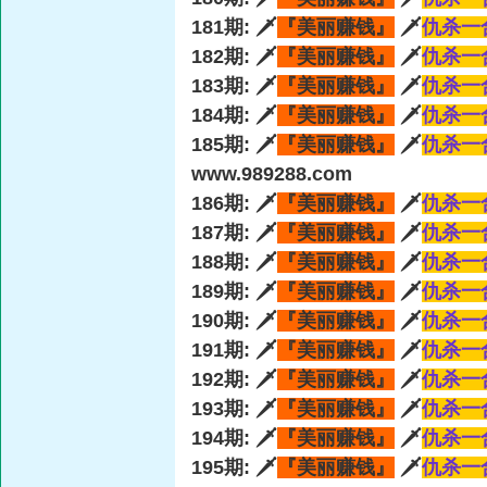
181期: 🗡
『美丽赚钱』
🗡
仇杀一
182期: 🗡
『美丽赚钱』
🗡
仇杀一
183期: 🗡
『美丽赚钱』
🗡
仇杀一
184期: 🗡
『美丽赚钱』
🗡
仇杀一
185期: 🗡
『美丽赚钱』
🗡
仇杀一
www.989288.com
186期: 🗡
『美丽赚钱』
🗡
仇杀一
187期: 🗡
『美丽赚钱』
🗡
仇杀一
188期: 🗡
『美丽赚钱』
🗡
仇杀一
189期: 🗡
『美丽赚钱』
🗡
仇杀一
190期: 🗡
『美丽赚钱』
🗡
仇杀一
191期: 🗡
『美丽赚钱』
🗡
仇杀一
192期: 🗡
『美丽赚钱』
🗡
仇杀一
193期: 🗡
『美丽赚钱』
🗡
仇杀一
194期: 🗡
『美丽赚钱』
🗡
仇杀一
195期: 🗡
『美丽赚钱』
🗡
仇杀一