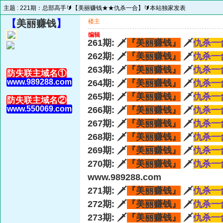
主题 :
221期：总部高手🔰【美丽赚钱★★仇杀一合】🔰本站独家发表
【
美丽赚钱
】
楼主
编辑
261期: 🗡
『美丽赚钱』
🗡
仇杀一
262期: 🗡
『美丽赚钱』
🗡
仇杀一
263期: 🗡
『美丽赚钱』
🗡
仇杀一
防失联主域名①
www.989288.com
264期: 🗡
『美丽赚钱』
🗡
仇杀一
265期: 🗡
『美丽赚钱』
🗡
仇杀一
防失联主域名②
www.550069.com
266期: 🗡
『美丽赚钱』
🗡
仇杀一
267期: 🗡
『美丽赚钱』
🗡
仇杀一
268期: 🗡
『美丽赚钱』
🗡
仇杀一
269期: 🗡
『美丽赚钱』
🗡
仇杀一
270期: 🗡
『美丽赚钱』
🗡
仇杀一
www.989288.com
271期: 🗡
『美丽赚钱』
🗡
仇杀一
272期: 🗡
『美丽赚钱』
🗡
仇杀一
273期: 🗡
『美丽赚钱』
🗡
仇杀一