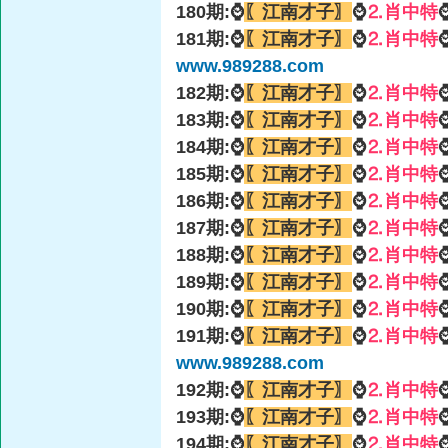
180期:⌚
〖江南才子〗
⌚
⒉肖中特
181期:⌚
〖江南才子〗
⌚
⒉肖中特
www.989288.com
182期:⌚
〖江南才子〗
⌚
⒉肖中特
183期:⌚
〖江南才子〗
⌚
⒉肖中特
184期:⌚
〖江南才子〗
⌚
⒉肖中特
185期:⌚
〖江南才子〗
⌚
⒉肖中特
186期:⌚
〖江南才子〗
⌚
⒉肖中特
187期:⌚
〖江南才子〗
⌚
⒉肖中特
188期:⌚
〖江南才子〗
⌚
⒉肖中特
189期:⌚
〖江南才子〗
⌚
⒉肖中特
190期:⌚
〖江南才子〗
⌚
⒉肖中特
191期:⌚
〖江南才子〗
⌚
⒉肖中特
www.989288.com
192期:⌚
〖江南才子〗
⌚
⒉肖中特
193期:⌚
〖江南才子〗
⌚
⒉肖中特
194期:⌚
〖江南才子〗
⌚
⒉肖中特