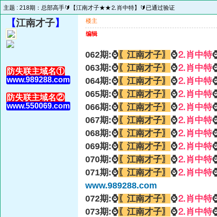
主题 :
218期：总部高手🔰【江南才子★★⒉肖中特】🔰已通过验证
【
江南才子
】
楼主
编辑
062期:⌚
〖江南才子〗
⌚
⒉肖中特
063期:⌚
〖江南才子〗
⌚
⒉肖中特
防失联主域名①
www.989288.com
064期:⌚
〖江南才子〗
⌚
⒉肖中特
065期:⌚
〖江南才子〗
⌚
⒉肖中特
防失联主域名②
www.550069.com
066期:⌚
〖江南才子〗
⌚
⒉肖中特
067期:⌚
〖江南才子〗
⌚
⒉肖中特
068期:⌚
〖江南才子〗
⌚
⒉肖中特
069期:⌚
〖江南才子〗
⌚
⒉肖中特
070期:⌚
〖江南才子〗
⌚
⒉肖中特
071期:⌚
〖江南才子〗
⌚
⒉肖中特
www.989288.com
072期:⌚
〖江南才子〗
⌚
⒉肖中特
073期:⌚
〖江南才子〗
⌚
⒉肖中特