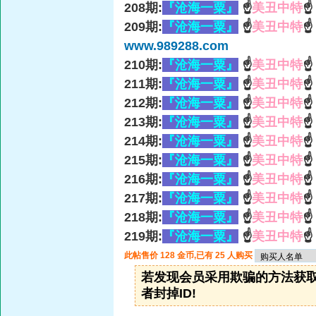
208期:
『沧海一粟』
☝
美丑中特
☝
209期:
『沧海一粟』
☝
美丑中特
☝
www.989288.com
210期:
『沧海一粟』
☝
美丑中特
☝
211期:
『沧海一粟』
☝
美丑中特
☝
212期:
『沧海一粟』
☝
美丑中特
☝
213期:
『沧海一粟』
☝
美丑中特
☝
214期:
『沧海一粟』
☝
美丑中特
☝
215期:
『沧海一粟』
☝
美丑中特
☝
216期:
『沧海一粟』
☝
美丑中特
☝
217期:
『沧海一粟』
☝
美丑中特
☝
218期:
『沧海一粟』
☝
美丑中特
☝
219期:
『沧海一粟』
☝
美丑中特
☝
此帖售价 128 金币,已有 25 人购买
若发现会员采用欺骗的方法获取财
者封掉ID!