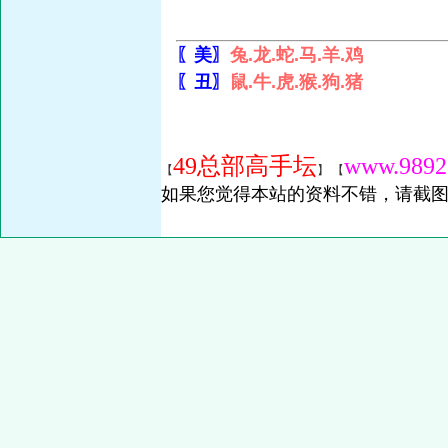
〖美〗
兔.龙.蛇.马.羊.鸡
〖丑〗
鼠.牛.虎.猴.狗.猪
49总部高手坛
www.9892
【
】 【
如果您觉得本站的资料不错，请截图