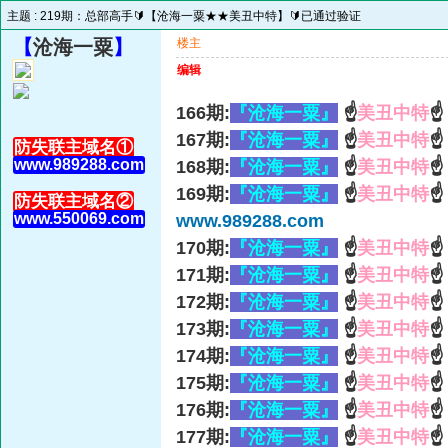
主题 :
219期：总部高手🔰【沧海一粟★★美丑中特】🔰已通过验证
【
沧海一粟
】
楼主
编辑
166期:
『沧海一粟』
☝
美丑中特
☝
167期:
『沧海一粟』
☝
美丑中特
☝
防失联主域名①
www.989288.com
168期:
『沧海一粟』
☝
美丑中特
☝
169期:
『沧海一粟』
☝
美丑中特
☝
防失联主域名②
www.550069.com
www.989288.com
170期:
『沧海一粟』
☝
美丑中特
☝
171期:
『沧海一粟』
☝
美丑中特
☝
172期:
『沧海一粟』
☝
美丑中特
☝
173期:
『沧海一粟』
☝
美丑中特
☝
174期:
『沧海一粟』
☝
美丑中特
☝
175期:
『沧海一粟』
☝
美丑中特
☝
176期:
『沧海一粟』
☝
美丑中特
☝
177期:
『沧海一粟』
☝
美丑中特
☝