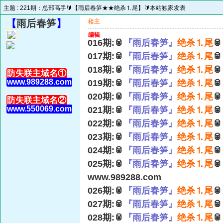
主题 :
221期：总部高手🔰【雨后春笋★★绝杀⒈尾】🔰本站独家发表
【
雨后春笋
】
楼主
编辑
016期:🥫
『雨后春笋』
绝杀⒈尾

017期:🥫
『雨后春笋』
绝杀⒈尾

018期:🥫
『雨后春笋』
绝杀⒈尾

防失联主域名①
www.989288.com
019期:🥫
『雨后春笋』
绝杀⒈尾

020期:🥫
『雨后春笋』
绝杀⒈尾

防失联主域名②
www.550069.com
021期:🥫
『雨后春笋』
绝杀⒈尾

022期:🥫
『雨后春笋』
绝杀⒈尾

023期:🥫
『雨后春笋』
绝杀⒈尾

024期:🥫
『雨后春笋』
绝杀⒈尾

025期:🥫
『雨后春笋』
绝杀⒈尾

www.989288.com
026期:🥫
『雨后春笋』
绝杀⒈尾

027期:🥫
『雨后春笋』
绝杀⒈尾

028期:🥫
『雨后春笋』
绝杀⒈尾
