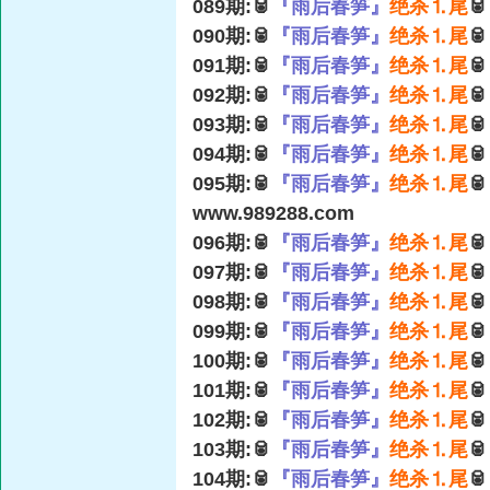
089期:🥫
『雨后春笋』
绝杀⒈尾

090期:🥫
『雨后春笋』
绝杀⒈尾

091期:🥫
『雨后春笋』
绝杀⒈尾

092期:🥫
『雨后春笋』
绝杀⒈尾

093期:🥫
『雨后春笋』
绝杀⒈尾

094期:🥫
『雨后春笋』
绝杀⒈尾

095期:🥫
『雨后春笋』
绝杀⒈尾

www.989288.com
096期:🥫
『雨后春笋』
绝杀⒈尾

097期:🥫
『雨后春笋』
绝杀⒈尾

098期:🥫
『雨后春笋』
绝杀⒈尾

099期:🥫
『雨后春笋』
绝杀⒈尾

100期:🥫
『雨后春笋』
绝杀⒈尾

101期:🥫
『雨后春笋』
绝杀⒈尾

102期:🥫
『雨后春笋』
绝杀⒈尾

103期:🥫
『雨后春笋』
绝杀⒈尾

104期:🥫
『雨后春笋』
绝杀⒈尾
