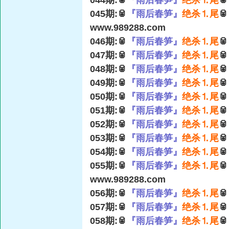
044期:🥫
『雨后春笋』
绝杀⒈尾

045期:🥫
『雨后春笋』
绝杀⒈尾

www.989288.com
046期:🥫
『雨后春笋』
绝杀⒈尾

047期:🥫
『雨后春笋』
绝杀⒈尾

048期:🥫
『雨后春笋』
绝杀⒈尾

049期:🥫
『雨后春笋』
绝杀⒈尾

050期:🥫
『雨后春笋』
绝杀⒈尾

051期:🥫
『雨后春笋』
绝杀⒈尾

052期:🥫
『雨后春笋』
绝杀⒈尾

053期:🥫
『雨后春笋』
绝杀⒈尾

054期:🥫
『雨后春笋』
绝杀⒈尾

055期:🥫
『雨后春笋』
绝杀⒈尾

www.989288.com
056期:🥫
『雨后春笋』
绝杀⒈尾

057期:🥫
『雨后春笋』
绝杀⒈尾

058期:🥫
『雨后春笋』
绝杀⒈尾
