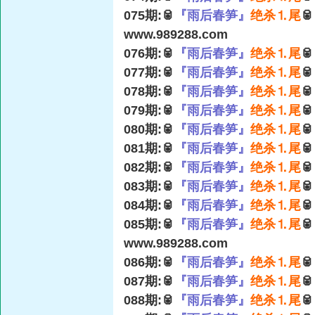
075期:🥫
『雨后春笋』
绝杀⒈尾

www.989288.com
076期:🥫
『雨后春笋』
绝杀⒈尾

077期:🥫
『雨后春笋』
绝杀⒈尾

078期:🥫
『雨后春笋』
绝杀⒈尾

079期:🥫
『雨后春笋』
绝杀⒈尾

080期:🥫
『雨后春笋』
绝杀⒈尾

081期:🥫
『雨后春笋』
绝杀⒈尾

082期:🥫
『雨后春笋』
绝杀⒈尾

083期:🥫
『雨后春笋』
绝杀⒈尾

084期:🥫
『雨后春笋』
绝杀⒈尾

085期:🥫
『雨后春笋』
绝杀⒈尾

www.989288.com
086期:🥫
『雨后春笋』
绝杀⒈尾

087期:🥫
『雨后春笋』
绝杀⒈尾

088期:🥫
『雨后春笋』
绝杀⒈尾
