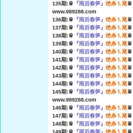
135期:🥫
『雨后春笋』
绝杀⒈尾

www.989288.com
136期:🥫
『雨后春笋』
绝杀⒈尾

137期:🥫
『雨后春笋』
绝杀⒈尾

138期:🥫
『雨后春笋』
绝杀⒈尾

139期:🥫
『雨后春笋』
绝杀⒈尾

140期:🥫
『雨后春笋』
绝杀⒈尾

141期:🥫
『雨后春笋』
绝杀⒈尾

142期:🥫
『雨后春笋』
绝杀⒈尾

143期:🥫
『雨后春笋』
绝杀⒈尾

144期:🥫
『雨后春笋』
绝杀⒈尾

145期:🥫
『雨后春笋』
绝杀⒈尾

www.989288.com
146期:🥫
『雨后春笋』
绝杀⒈尾

147期:🥫
『雨后春笋』
绝杀⒈尾

148期:🥫
『雨后春笋』
绝杀⒈尾

149期:🥫
『雨后春笋』
绝杀⒈尾
