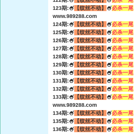
122期:🍧
【纹丝不动】
🍧
必杀一尾
123期:🍧
【纹丝不动】
🍧
必杀一尾
www.989288.com
124期:🍧
【纹丝不动】
🍧
必杀一尾
125期:🍧
【纹丝不动】
🍧
必杀一尾
126期:🍧
【纹丝不动】
🍧
必杀一尾
127期:🍧
【纹丝不动】
🍧
必杀一尾
128期:🍧
【纹丝不动】
🍧
必杀一尾
129期:🍧
【纹丝不动】
🍧
必杀一尾
130期:🍧
【纹丝不动】
🍧
必杀一尾
131期:🍧
【纹丝不动】
🍧
必杀一尾
132期:🍧
【纹丝不动】
🍧
必杀一尾
133期:🍧
【纹丝不动】
🍧
必杀一尾
www.989288.com
134期:🍧
【纹丝不动】
🍧
必杀一尾
135期:🍧
【纹丝不动】
🍧
必杀一尾
136期:🍧
【纹丝不动】
🍧
必杀一尾