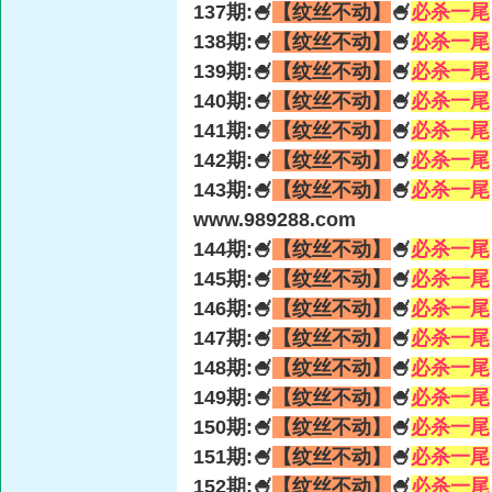
137期:🍧
【纹丝不动】
🍧
必杀一尾
138期:🍧
【纹丝不动】
🍧
必杀一尾
139期:🍧
【纹丝不动】
🍧
必杀一尾
140期:🍧
【纹丝不动】
🍧
必杀一尾
141期:🍧
【纹丝不动】
🍧
必杀一尾
142期:🍧
【纹丝不动】
🍧
必杀一尾
143期:🍧
【纹丝不动】
🍧
必杀一尾
www.989288.com
144期:🍧
【纹丝不动】
🍧
必杀一尾
145期:🍧
【纹丝不动】
🍧
必杀一尾
146期:🍧
【纹丝不动】
🍧
必杀一尾
147期:🍧
【纹丝不动】
🍧
必杀一尾
148期:🍧
【纹丝不动】
🍧
必杀一尾
149期:🍧
【纹丝不动】
🍧
必杀一尾
150期:🍧
【纹丝不动】
🍧
必杀一尾
151期:🍧
【纹丝不动】
🍧
必杀一尾
152期:🍧
【纹丝不动】
🍧
必杀一尾