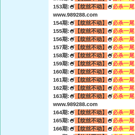
153期:🍧
【纹丝不动】
🍧
必杀一尾
www.989288.com
154期:🍧
【纹丝不动】
🍧
必杀一尾
155期:🍧
【纹丝不动】
🍧
必杀一尾
156期:🍧
【纹丝不动】
🍧
必杀一尾
157期:🍧
【纹丝不动】
🍧
必杀一尾
158期:🍧
【纹丝不动】
🍧
必杀一尾
159期:🍧
【纹丝不动】
🍧
必杀一尾
160期:🍧
【纹丝不动】
🍧
必杀一尾
161期:🍧
【纹丝不动】
🍧
必杀一尾
162期:🍧
【纹丝不动】
🍧
必杀一尾
163期:🍧
【纹丝不动】
🍧
必杀一尾
www.989288.com
164期:🍧
【纹丝不动】
🍧
必杀一尾
165期:🍧
【纹丝不动】
🍧
必杀一尾
166期:🍧
【纹丝不动】
🍧
必杀一尾