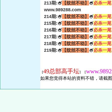
213期:🍧
【纹丝不动】
🍧
必杀一尾
www.989288.com
214期:🍧
【纹丝不动】
🍧
必杀一尾
215期:🍧
【纹丝不动】
🍧
必杀一尾
216期:🍧
【纹丝不动】
🍧
必杀一尾
217期:🍧
【纹丝不动】
🍧
必杀一尾
218期:🍧
【纹丝不动】
🍧
必杀一尾
219期:🍧
【纹丝不动】
🍧
必杀一尾
49总部高手坛
www.9892
【
】 【
如果您觉得本站的资料不错，请截图