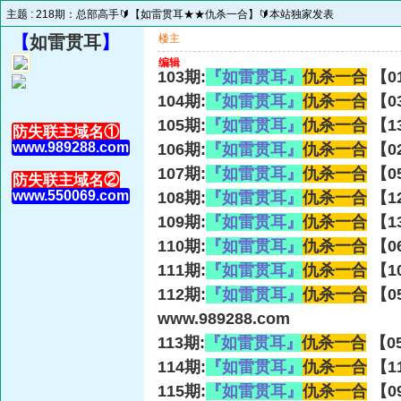
主题 :
218期：总部高手🔰【如雷贯耳★★仇杀一合】🔰本站独家发表
【
如雷贯耳
】
楼主
编辑
103期:
『如雷贯耳』
仇杀一合
【0
104期:
『如雷贯耳』
仇杀一合
【0
105期:
『如雷贯耳』
仇杀一合
【1
防失联主域名①
www.989288.com
106期:
『如雷贯耳』
仇杀一合
【0
107期:
『如雷贯耳』
仇杀一合
【0
防失联主域名②
www.550069.com
108期:
『如雷贯耳』
仇杀一合
【1
109期:
『如雷贯耳』
仇杀一合
【1
110期:
『如雷贯耳』
仇杀一合
【0
111期:
『如雷贯耳』
仇杀一合
【1
112期:
『如雷贯耳』
仇杀一合
【0
www.989288.com
113期:
『如雷贯耳』
仇杀一合
【0
114期:
『如雷贯耳』
仇杀一合
【1
115期:
『如雷贯耳』
仇杀一合
【0