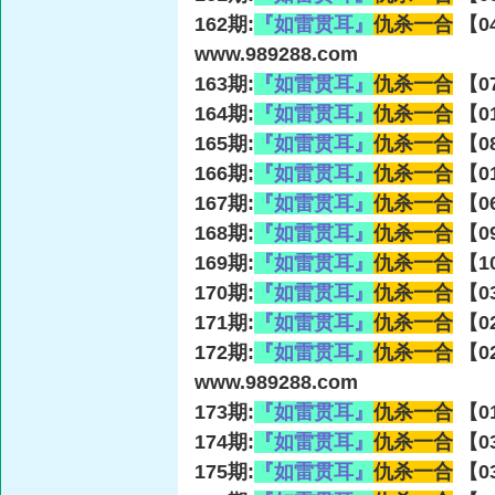
162期:
『如雷贯耳』
仇杀一合
【0
www.989288.com
163期:
『如雷贯耳』
仇杀一合
【0
164期:
『如雷贯耳』
仇杀一合
【0
165期:
『如雷贯耳』
仇杀一合
【0
166期:
『如雷贯耳』
仇杀一合
【0
167期:
『如雷贯耳』
仇杀一合
【0
168期:
『如雷贯耳』
仇杀一合
【0
169期:
『如雷贯耳』
仇杀一合
【1
170期:
『如雷贯耳』
仇杀一合
【0
171期:
『如雷贯耳』
仇杀一合
【0
172期:
『如雷贯耳』
仇杀一合
【0
www.989288.com
173期:
『如雷贯耳』
仇杀一合
【0
174期:
『如雷贯耳』
仇杀一合
【0
175期:
『如雷贯耳』
仇杀一合
【0