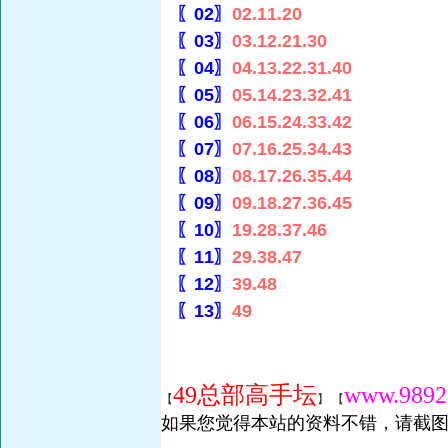
〖02〗
02.11.20
〖03〗
03.12.21.30
〖04〗
04.13.22.31.40
〖05〗
05.14.23.32.41
〖06〗
06.15.24.33.42
〖07〗
07.16.25.34.43
〖08〗
08.17.26.35.44
〖09〗
09.18.27.36.45
〖10〗
19.28.37.46
〖11〗
29.38.47
〖12〗
39.48
〖13〗
49
49总部高手坛
www.9892
【
】 【
如果您觉得本站的资料不错，请截图