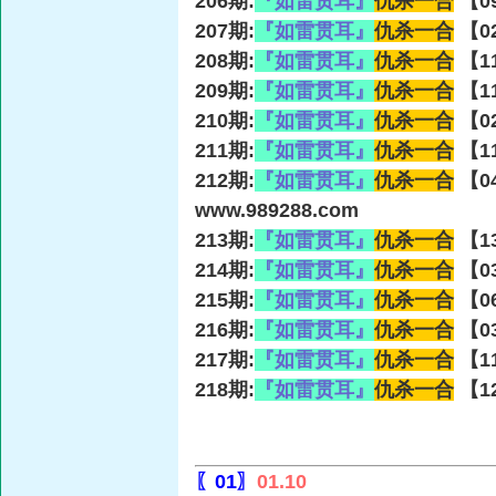
206期:
『如雷贯耳』
仇杀一合
【0
207期:
『如雷贯耳』
仇杀一合
【0
208期:
『如雷贯耳』
仇杀一合
【1
209期:
『如雷贯耳』
仇杀一合
【1
210期:
『如雷贯耳』
仇杀一合
【0
211期:
『如雷贯耳』
仇杀一合
【1
212期:
『如雷贯耳』
仇杀一合
【0
www.989288.com
213期:
『如雷贯耳』
仇杀一合
【1
214期:
『如雷贯耳』
仇杀一合
【0
215期:
『如雷贯耳』
仇杀一合
【0
216期:
『如雷贯耳』
仇杀一合
【0
217期:
『如雷贯耳』
仇杀一合
【1
218期:
『如雷贯耳』
仇杀一合
【1
〖01〗
01.10