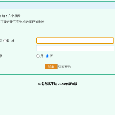
有如下几个原因:
可能链接不完整,或数据已被删除!
户名
Email
录
是
否
找回密码
49总部高手坛 2024年极速版