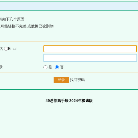
有如下几个原因:
可能链接不完整,或数据已被删除!
户名
Email
录
是
否
找回密码
49总部高手坛 2024年极速版