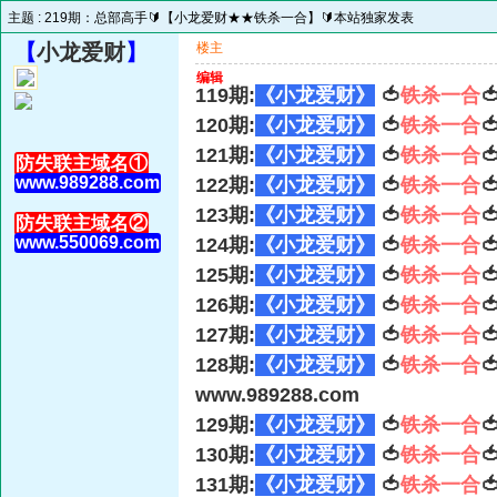
主题 :
219期：总部高手🔰【小龙爱财★★铁杀一合】🔰本站独家发表
【
小龙爱财
】
楼主
编辑
119期:
《小龙爱财》
🍅
铁杀一合

120期:
《小龙爱财》
🍅
铁杀一合

121期:
《小龙爱财》
🍅
铁杀一合

防失联主域名①
www.989288.com
122期:
《小龙爱财》
🍅
铁杀一合

123期:
《小龙爱财》
🍅
铁杀一合

防失联主域名②
www.550069.com
124期:
《小龙爱财》
🍅
铁杀一合

125期:
《小龙爱财》
🍅
铁杀一合

126期:
《小龙爱财》
🍅
铁杀一合

127期:
《小龙爱财》
🍅
铁杀一合

128期:
《小龙爱财》
🍅
铁杀一合

www.989288.com
129期:
《小龙爱财》
🍅
铁杀一合

130期:
《小龙爱财》
🍅
铁杀一合

131期:
《小龙爱财》
🍅
铁杀一合
