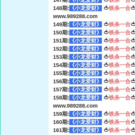
147期:
《小龙爱财》
🍅
铁杀一合

148期:
《小龙爱财》
🍅
铁杀一合

www.989288.com
149期:
《小龙爱财》
🍅
铁杀一合

150期:
《小龙爱财》
🍅
铁杀一合

151期:
《小龙爱财》
🍅
铁杀一合

152期:
《小龙爱财》
🍅
铁杀一合

153期:
《小龙爱财》
🍅
铁杀一合

154期:
《小龙爱财》
🍅
铁杀一合

155期:
《小龙爱财》
🍅
铁杀一合

156期:
《小龙爱财》
🍅
铁杀一合

157期:
《小龙爱财》
🍅
铁杀一合

158期:
《小龙爱财》
🍅
铁杀一合

www.989288.com
159期:
《小龙爱财》
🍅
铁杀一合

160期:
《小龙爱财》
🍅
铁杀一合

161期:
《小龙爱财》
🍅
铁杀一合
