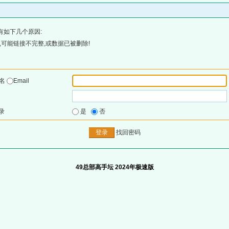
有如下几个原因:
可能链接不完整,或数据已被删除!
户名
Email
录
是
否
找回密码
49总部高手坛 2024年极速版