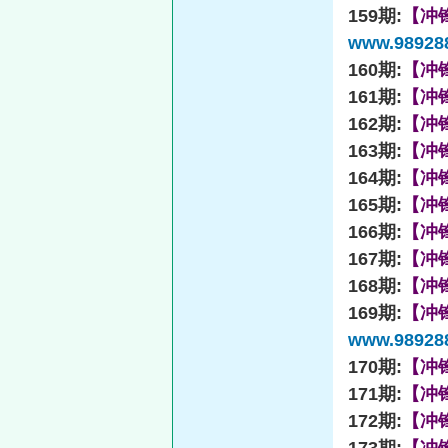
159期:
【冲
www.98928
160期:
【冲
161期:
【冲
162期:
【冲
163期:
【冲
164期:
【冲
165期:
【冲
166期:
【冲
167期:
【冲
168期:
【冲
169期:
【冲
www.98928
170期:
【冲
171期:
【冲
172期:
【冲