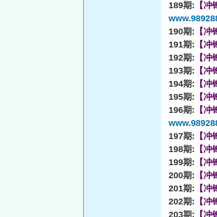
189期:
【冲
www.98928
190期:
【冲
191期:
【冲
192期:
【冲
193期:
【冲
194期:
【冲
195期:
【冲
196期:
【冲
www.98928
197期:
【冲
198期:
【冲
199期:
【冲
200期:
【冲
201期:
【冲
202期:
【冲
203期:
【冲