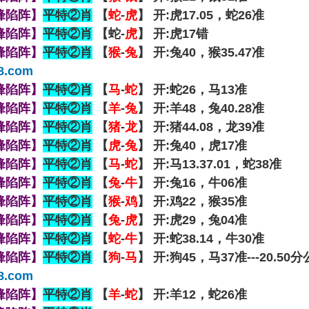
锋陷阵】
平特②肖
【
蛇
-
虎
】 开:虎17.05，蛇26准
锋陷阵】
平特②肖
【蛇-
虎
】 开:虎17错
锋陷阵】
平特②肖
【
猴
-
兔
】 开:兔40，猴35.47准
8.com
锋陷阵】
平特②肖
【
马
-
蛇
】 开:蛇26，马13准
锋陷阵】
平特②肖
【
羊
-
兔
】 开:羊48，兔40.28准
锋陷阵】
平特②肖
【
猪
-
龙
】 开:猪44.08，龙39准
锋陷阵】
平特②肖
【
虎
-
兔
】 开:兔40，虎17准
锋陷阵】
平特②肖
【
马
-
蛇
】 开:马13.37.01，蛇38准
锋陷阵】
平特②肖
【
兔
-
牛
】 开:兔16，牛06准
锋陷阵】
平特②肖
【
猴
-
鸡
】 开:鸡22，猴35准
锋陷阵】
平特②肖
【
兔
-
虎
】 开:虎29，兔04准
锋陷阵】
平特②肖
【
蛇
-
牛
】 开:蛇38.14，牛30准
锋陷阵】
平特②肖
【
狗
-
马
】 开:狗45，马37准---20.50
8.com
锋陷阵】
平特②肖
【
羊
-
蛇
】 开:羊12，蛇26准