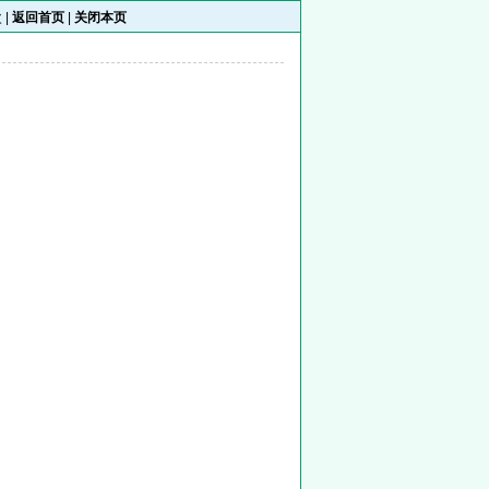
 |
返回首页
|
关闭本页