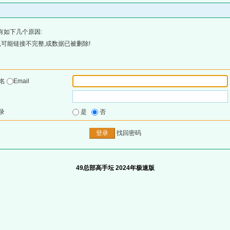
有如下几个原因:
可能链接不完整,或数据已被删除!
户名
Email
录
是
否
找回密码
49总部高手坛 2024年极速版