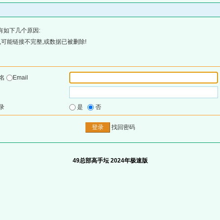
有如下几个原因:
可能链接不完整,或数据已被删除!
户名
Email
录
是
否
找回密码
49总部高手坛 2024年极速版