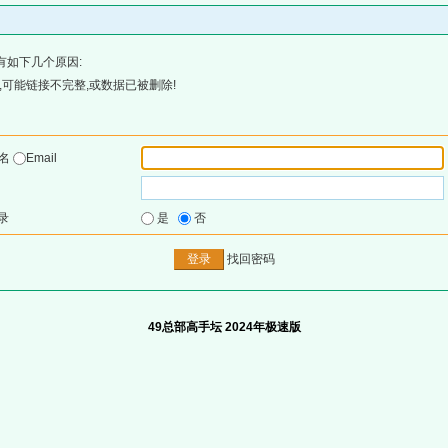
有如下几个原因:
可能链接不完整,或数据已被删除!
户名
Email
录
是
否
找回密码
49总部高手坛 2024年极速版