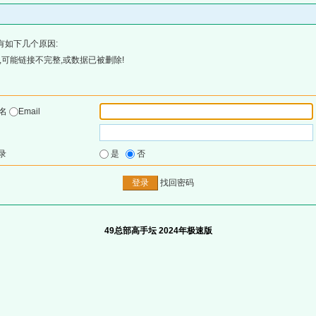
有如下几个原因:
可能链接不完整,或数据已被删除!
户名
Email
录
是
否
找回密码
49总部高手坛 2024年极速版