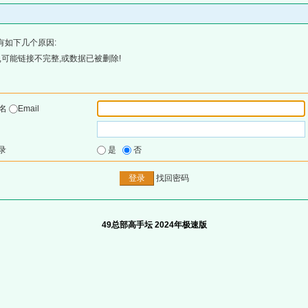
有如下几个原因:
可能链接不完整,或数据已被删除!
户名
Email
录
是
否
找回密码
49总部高手坛 2024年极速版