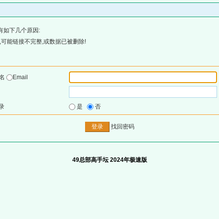
有如下几个原因:
可能链接不完整,或数据已被删除!
户名
Email
录
是
否
找回密码
49总部高手坛 2024年极速版