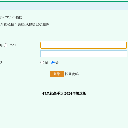
有如下几个原因:
可能链接不完整,或数据已被删除!
户名
Email
录
是
否
找回密码
49总部高手坛 2024年极速版