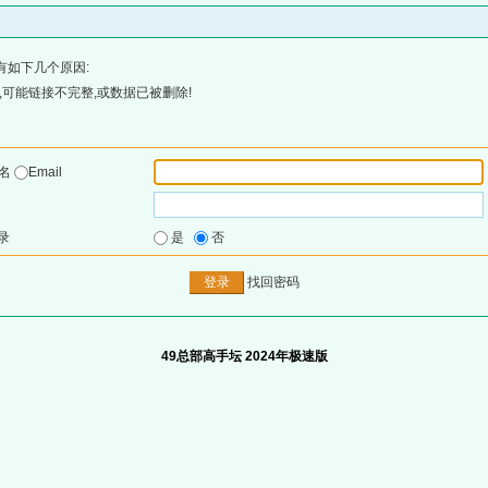
有如下几个原因:
可能链接不完整,或数据已被删除!
户名
Email
录
是
否
找回密码
49总部高手坛 2024年极速版