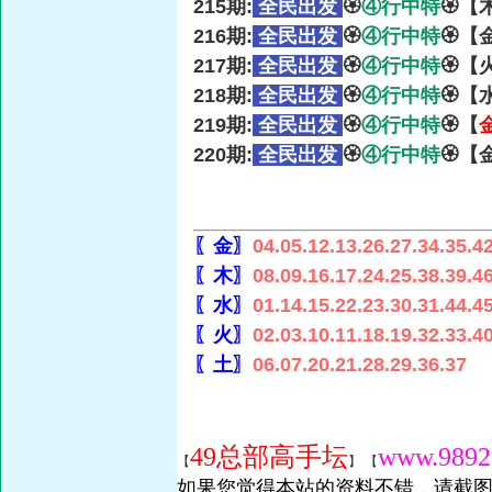
215期:
全民出发
🏵
④行中特
🏵【
216期:
全民出发
🏵
④行中特
🏵【
217期:
全民出发
🏵
④行中特
🏵【
218期:
全民出发
🏵
④行中特
🏵【
219期:
全民出发
🏵
④行中特
🏵【
220期:
全民出发
🏵
④行中特
🏵【
〖金〗
04.05.12.13.26.27.34.35.4
〖木〗
08.09.16.17.24.25.38.39.4
〖水〗
01.14.15.22.23.30.31.44.4
〖火〗
02.03.10.11.18.19.32.33.4
〖土〗
06.07.20.21.28.29.36.37
49总部高手坛
www.9892
【
】 【
如果您觉得本站的资料不错，请截图