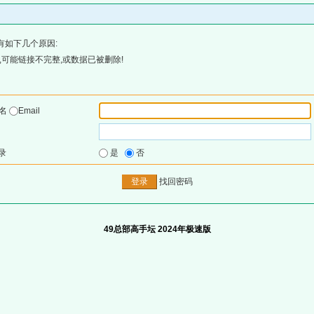
有如下几个原因:
可能链接不完整,或数据已被删除!
户名
Email
录
是
否
找回密码
49总部高手坛 2024年极速版