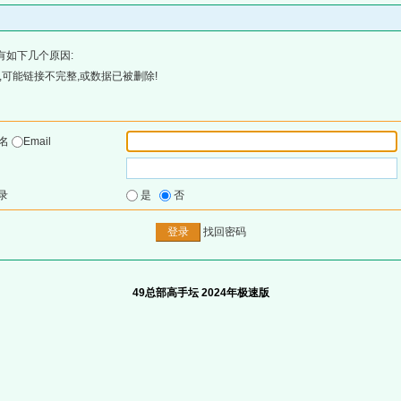
有如下几个原因:
可能链接不完整,或数据已被删除!
户名
Email
录
是
否
找回密码
49总部高手坛 2024年极速版