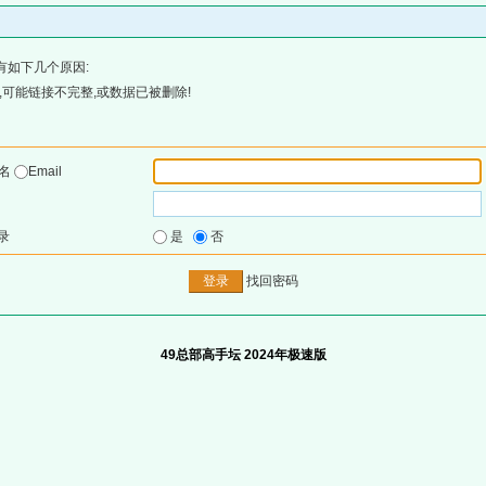
有如下几个原因:
可能链接不完整,或数据已被删除!
户名
Email
录
是
否
找回密码
49总部高手坛 2024年极速版