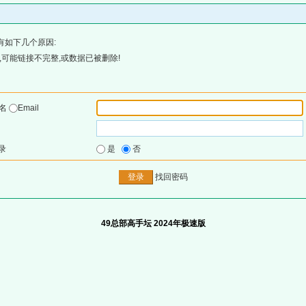
有如下几个原因:
可能链接不完整,或数据已被删除!
户名
Email
录
是
否
找回密码
49总部高手坛 2024年极速版