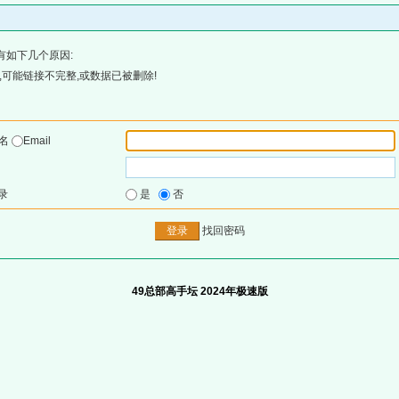
有如下几个原因:
可能链接不完整,或数据已被删除!
户名
Email
录
是
否
找回密码
49总部高手坛 2024年极速版