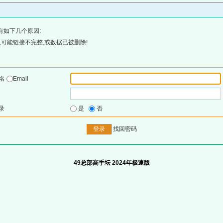
有如下几个原因:
可能链接不完整,或数据已被删除!
户名
Email
录
是
否
找回密码
49总部高手坛 2024年极速版