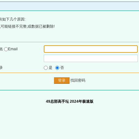
有如下几个原因:
可能链接不完整,或数据已被删除!
户名
Email
录
是
否
找回密码
49总部高手坛 2024年极速版