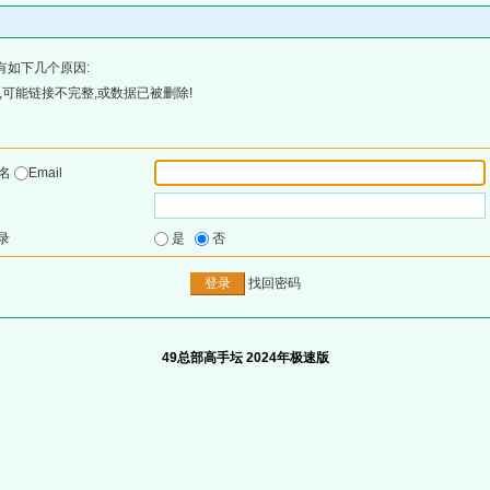
有如下几个原因:
可能链接不完整,或数据已被删除!
户名
Email
录
是
否
找回密码
49总部高手坛 2024年极速版