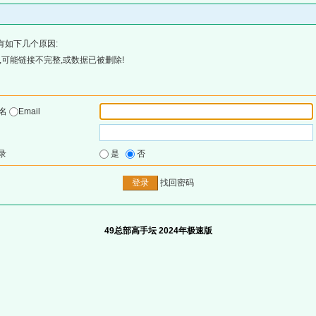
有如下几个原因:
可能链接不完整,或数据已被删除!
户名
Email
录
是
否
找回密码
49总部高手坛 2024年极速版