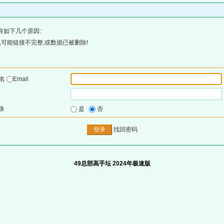
有如下几个原因:
可能链接不完整,或数据已被删除!
户名
Email
录
是
否
找回密码
49总部高手坛 2024年极速版