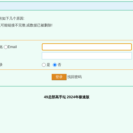
有如下几个原因:
可能链接不完整,或数据已被删除!
户名
Email
录
是
否
找回密码
49总部高手坛 2024年极速版