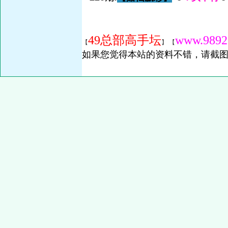
49总部高手坛
www.9892
【
】 【
如果您觉得本站的资料不错，请截图