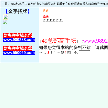
主题 :
49总部高手坛★发帖有奖与购买资料必看★充值金币请联系客服微信号;wkk494
【
金字招牌
】
沙发
编辑
11111111111111
防失联主域名①
www.989288.com
49总部高手坛
www.9892
【
】 【
如果您觉得本站的资料不错，请截图
防失联主域名②
www.550069.com
<<
1
2
3
4
>>
[共
4
页] Go